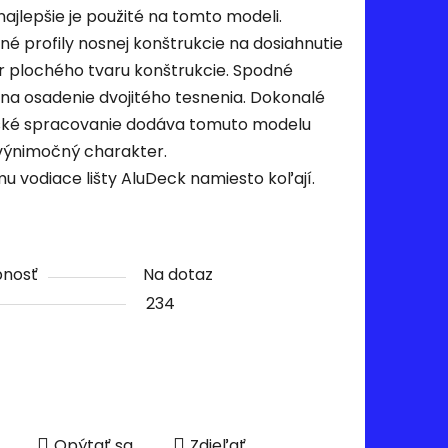
najlepšie je použité na tomto modeli.
ené profily nosnej konštrukcie na dosiahnutie
 plochého tvaru konštrukcie. Spodné
y na osadenie dvojitého tesnenia. Dokonalé
ské spracovanie dodáva tomuto modelu
výnimočný charakter.
mu vodiace lišty AluDeck namiesto koľají.
pnosť
Na dotaz
234
Opýtať sa
Zdieľať