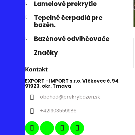
e
n
Lamelové prekrytie
e
Tepelné čerpadlá pre
l
bazén.
Bazénové odvlhčovače
Značky
Kontakt
EXPORT - IMPORT s.r.o. Vlčkovce č. 94,
91923, okr. Trnava
obchod
@
prekrybazen.sk
+421903559986