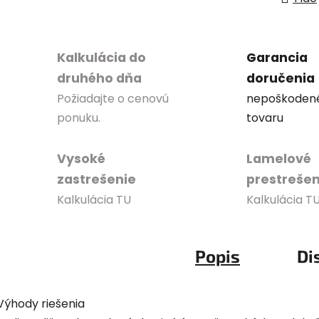
Kalkulácia do
Garancia
druhého dňa
doručenia
Požiadajte o cenovú
nepoškoden
ponuku.
tovaru
Vysoké
Lamelové
zastrešenie
prestrešen
Kalkulácia TU
Kalkulácia T
Popis
Di
Výhody riešenia