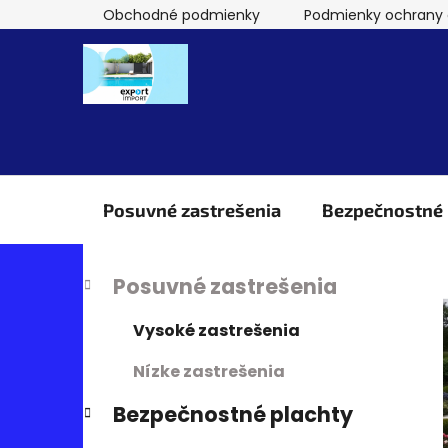
Prejsť
Obchodné podmienky
Podmienky ochrany 
na
obsah
Posuvné zastrešenia
Bezpečnostné 
B
Preskočiť
K
Posuvné zastrešenia
kategórie
a
o
t
č
Vysoké zastrešenia
e
n
g
Nízke zastrešenia
ý
ó
p
r
Bezpečnostné plachty
i
a