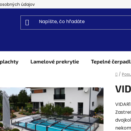
osobných údajov
plachty
Lamelové prekrytie
Tepelné čerpadl
Domo
/
Posu
VI
VIDAR1
Zastre
dvojko
nekomp