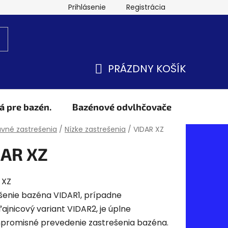
Prihlásenie
Registrácia
PRÁZDNY KOŠÍK
NÁKUPNÝ
KOŠÍK
á pre bazén.
Bazénové odvlhčovače
Obchod
v
vné zastrešenia
/
Nízke zastrešenia
/
VIDAR XZ
DAR XZ
 XZ
šenie bazéna VIDAR1, prípadne
ľajnicový variant VIDAR2, je úplne
romisné prevedenie zastrešenia bazéna.