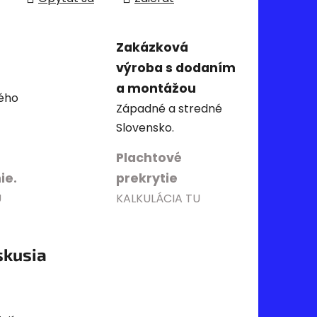
Zakázková
výroba s dodaním
a montážou
ého
Západné a stredné
Slovensko.
Plachtové
ie.
prekrytie
U
KALKULÁCIA TU
skusia