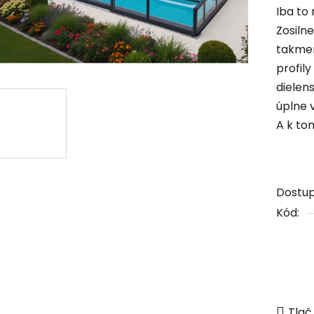
Iba to 
Zosiln
takmer
profil
dielen
úplne 
A k to
Dostu
Kód:
Tlač