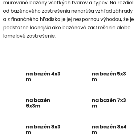
murované bazény všetkých tvarov a typov. Na rozdiel
od bazénového zastrešenia nenarúša vzhľad záhrady
a z finančného hľadiska je jej nespornou výhodou, že je
podstatne lacnejšia ako bazénové zastrešenie alebo
lamelové zastrešenie.
na bazén 4x3
na bazén 5x3
m
m
na bazén
na bazén 7x3
6x3m
m
na bazén 8x3
na bazén 8x4
m
m