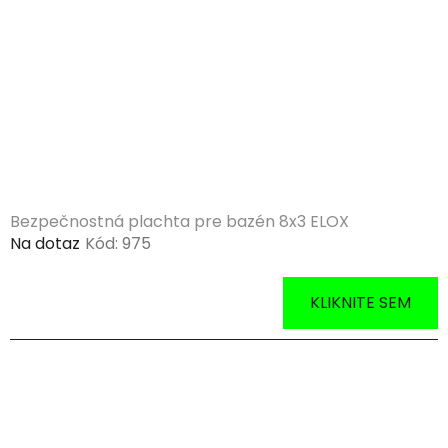
Bezpečnostná plachta pre bazén 8x3 ELOX
Na dotaz
Kód:
975
KLIKNITE SEM