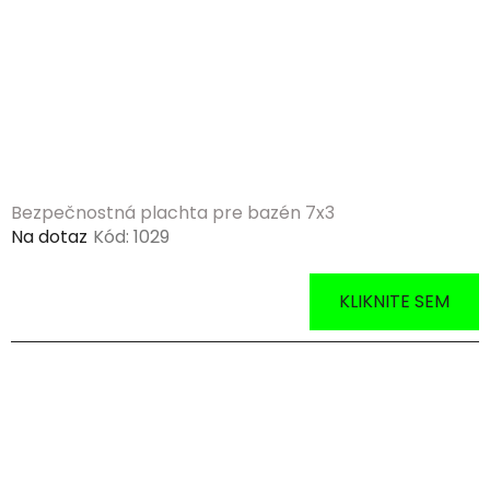
Bezpečnostná plachta pre bazén 7x3
Na dotaz
Kód:
1029
KLIKNITE SEM