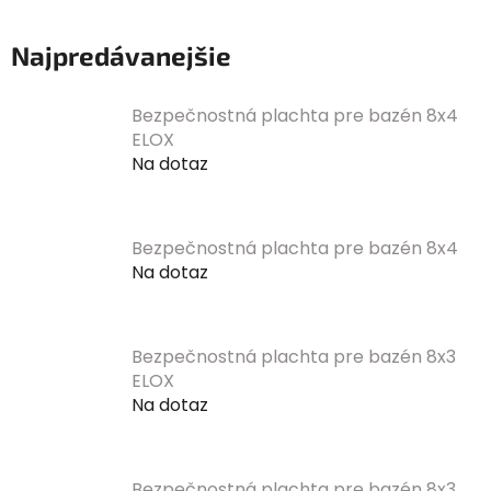
Najpredávanejšie
Bezpečnostná plachta pre bazén 8x4
ELOX
Na dotaz
Bezpečnostná plachta pre bazén 8x4
Na dotaz
Bezpečnostná plachta pre bazén 8x3
ELOX
Na dotaz
Bezpečnostná plachta pre bazén 8x3