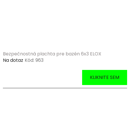
Bezpečnostná plachta pre bazén 6x3 ELOX
Na dotaz
Kód:
963
KLIKNITE SEM