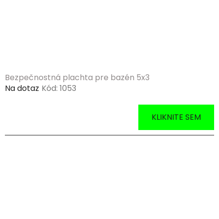
Bezpečnostná plachta pre bazén 5x3
Na dotaz
Kód:
1053
KLIKNITE SEM