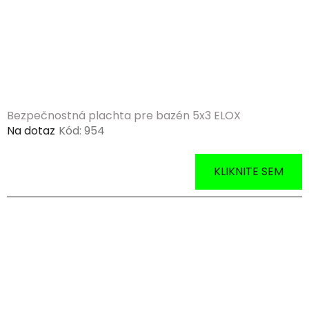
Bezpečnostná plachta pre bazén 5x3 ELOX
Na dotaz
Kód:
954
KLIKNITE SEM