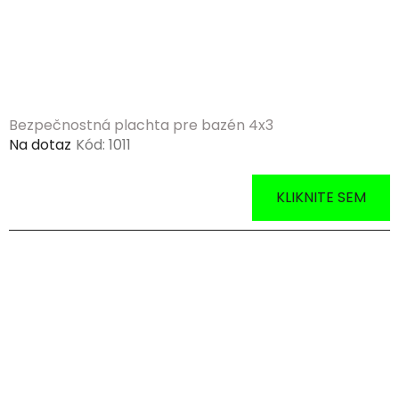
d
o
u
v
k
t
o
Bezpečnostná plachta pre bazén 4x3
v
Na dotaz
Kód:
1011
KLIKNITE SEM