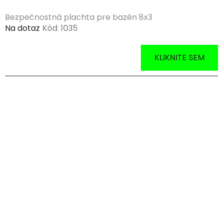
o
Bezpečnostná plachta pre bazén 8x3
v
Na dotaz
Kód:
1035
KLIKNITE SEM