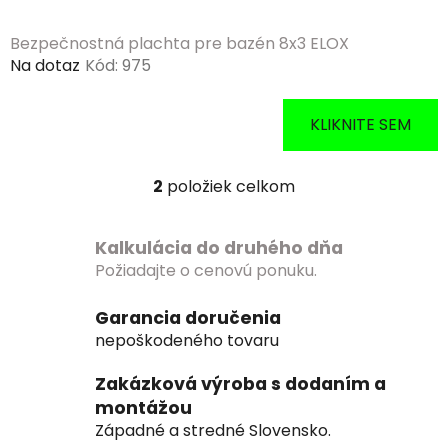
Bezpečnostná plachta pre bazén 8x3 ELOX
Na dotaz
Kód:
975
KLIKNITE SEM
2
položiek celkom
O
v
l
Kalkulácia do druhého dňa
á
Požiadajte o cenovú ponuku.
d
a
Garancia doručenia
c
nepoškodeného tovaru
i
e
Zakázková výroba s dodaním a
p
montážou
r
Západné a stredné Slovensko.
v