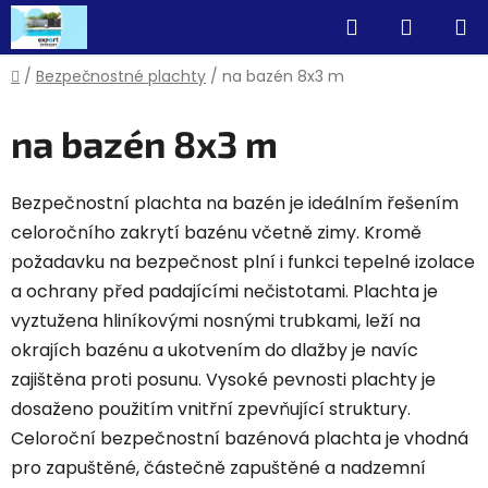
Prejsť
Hľadať
NÁKUP
na
obsah
KOŠÍK
Domov
/
Bezpečnostné plachty
/
na bazén 8x3 m
na bazén 8x3 m
Bezpečnostní plachta na bazén je ideálním řešením
celoročního zakrytí bazénu včetně zimy. Kromě
požadavku na bezpečnost plní i funkci tepelné izolace
a ochrany před padajícími nečistotami. Plachta je
vyztužena hliníkovými nosnými trubkami, leží na
okrajích bazénu a ukotvením do dlažby je navíc
zajištěna proti posunu. Vysoké pevnosti plachty je
dosaženo použitím vnitřní zpevňující struktury.
Celoroční bezpečnostní bazénová plachta je vhodná
pro zapuštěné, částečně zapuštěné a nadzemní