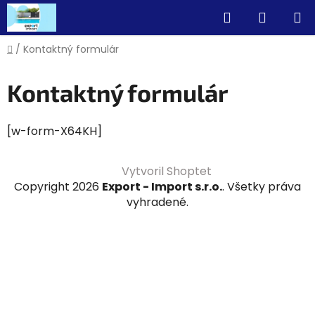
Prejsť
Hľadať
NÁKUP
na
obsah
KOŠÍK
Domov
/
Kontaktný formulár
Kontaktný formulár
[w-form-X64KH]
Z
Vytvoril Shoptet
á
Copyright 2026
Export - Import s.r.o.
. Všetky práva
p
vyhradené.
ä
t
i
e