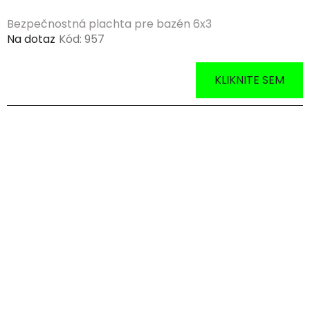
o
Bezpečnostná plachta pre bazén 6x3
v
Na dotaz
Kód:
957
KLIKNITE SEM