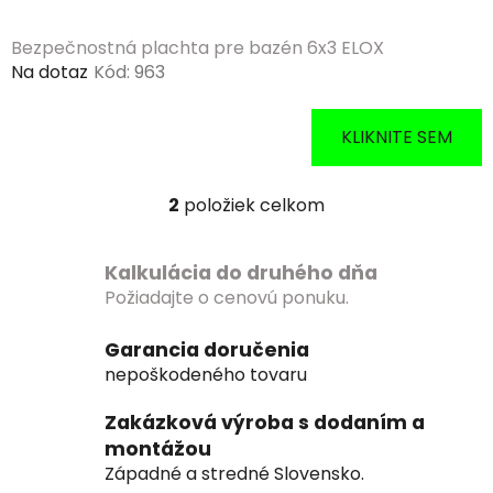
Bezpečnostná plachta pre bazén 6x3 ELOX
Na dotaz
Kód:
963
KLIKNITE SEM
2
položiek celkom
O
v
l
Kalkulácia do druhého dňa
á
Požiadajte o cenovú ponuku.
d
a
Garancia doručenia
c
nepoškodeného tovaru
i
e
Zakázková výroba s dodaním a
p
montážou
r
Západné a stredné Slovensko.
v