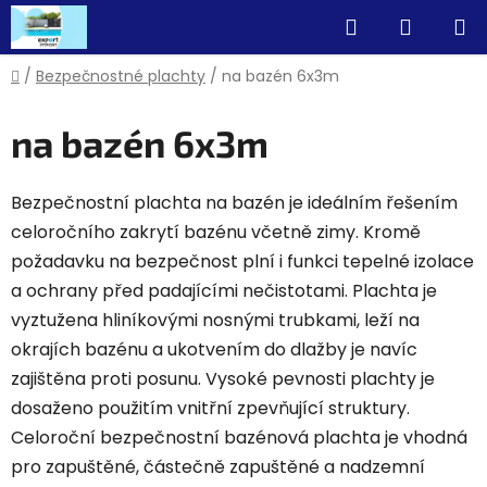
Prejsť
Hľadať
NÁKUP
na
obsah
KOŠÍK
Domov
/
Bezpečnostné plachty
/
na bazén 6x3m
na bazén 6x3m
Bezpečnostní plachta na bazén je ideálním řešením
celoročního zakrytí bazénu včetně zimy. Kromě
požadavku na bezpečnost plní i funkci tepelné izolace
a ochrany před padajícími nečistotami. Plachta je
vyztužena hliníkovými nosnými trubkami, leží na
okrajích bazénu a ukotvením do dlažby je navíc
zajištěna proti posunu. Vysoké pevnosti plachty je
dosaženo použitím vnitřní zpevňující struktury.
Celoroční bezpečnostní bazénová plachta je vhodná
pro zapuštěné, částečně zapuštěné a nadzemní