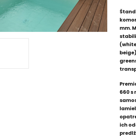
Štand
komory
mm. Ma
stabil
(white
beige)
greens
transp
Premio
660 s 
samos
lamiel
opatr
ich o
predlž