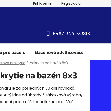
Prihlásenie
Registrácia
PRÁZDNY KOŠÍK
NÁKUPNÝ
KOŠÍK
á pre bazén.
Bazénové odvlhčovače
Obchod
v
lové prekrytie
/
Prekrytie na bazén 8x3
krytie na bazén 8x3
ovaru je za posledných 30 dní rovnaká.
e 4 týždne od úhrady / zákazková výroba/
ednaní príde náš technik zamerať Váš