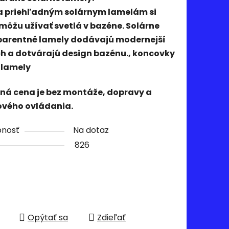
 priehľadným solárnym lamelám si
môžu užívať svetlá v bazéne. Solárne
parentné lamely dodávajú modernejší
h a dotvárajú design bazénu.
, koncovky
 lamely
ná cena je bez montáže, dopravy a
ového ovládania.
pnosť
Na dotaz
826
Opýtať sa
Zdieľať