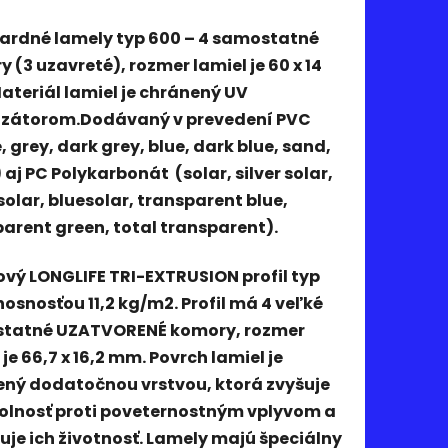
ardné lamely typ 600 – 4 samostatné
 (3 uzavreté), rozmer lamiel je 60 x 14
teriál lamiel je chránený UV
izátorom.
Dodávaný v prevedení PVC
, grey, dark grey, blue, dark blue, sand,
 aj PC Polykarbonát (solar, silver solar,
olar, bluesolar, transparent blue,
arent green, total transparent).
vý LONGLIFE TRI-EXTRUSION profil typ
nosnosťou 11,2 kg/m2. Profil má 4 veľké
tatné UZATVORENÉ komory, rozmer
 je 66,7 x 16,2 mm. Povrch lamiel je
ený dodatočnou vrstvou, ktorá zvyšuje
dolnosť proti poveternostným vplyvom a
uje ich životnosť. Lamely majú špeciálny