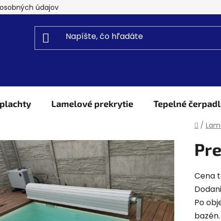
osobných údajov
plachty
Lamelové prekrytie
Tepelné čerpadl
Domo
/
Lame
Pre
Cena t
Dodani
Po obj
bazén.