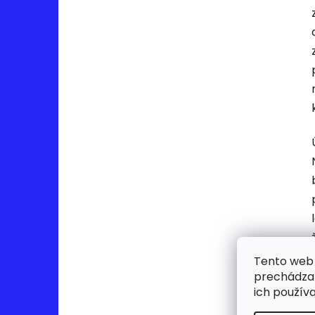
Tento web 
prechádzan
ich použív