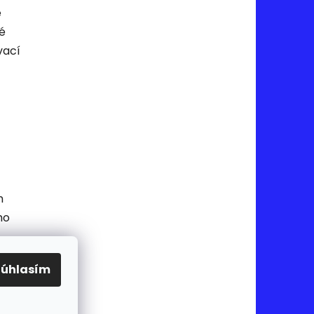
e
é
vací
h
ho
ánkov
Súhlasím