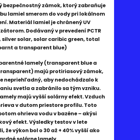
tý bezpečnostný zámok, ktorý zabraňuje
ybu lamiel smerom do vody pri lokálnom
ní. Materiál lamiel je chránený UV
lizátorom. Dodávaný v prevedení PCTR
, silver solar, solar caribic green, total
arnt a transparent blue)
parentné lamely (transparent blue a
transparent) majú protiriasový zámok,
je nepriehľadný, aby nedochádzalo k
aniu svetla a zabránilo sa tým vzniku.
lamely majú vyšší solárny efekt. Vzduch
rieva v dutom priestore profilu. Toto
potom ohrieva vodu v bazéne – akýsi
kový efekt. Výsledky testov v lete
i, že výkon bol o 30 až + 40% vyšší ako
ardné solárne lamely.