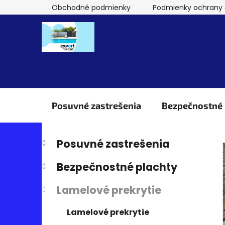
Prejsť
Obchodné podmienky
Podmienky ochrany 
na
obsah
Posuvné zastrešenia
Bezpečnostné 
B
Preskočiť
K
Posuvné zastrešenia
kategórie
a
o
t
č
Bezpečnostné plachty
e
n
g
Lamelové prekrytie
ý
ó
p
r
Lamelové prekrytie
i
a