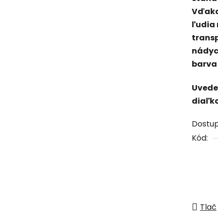
Vďaka
ľudia 
trans
nádyc
barva
Uvede
diaľk
Dostu
Kód:
Tlač