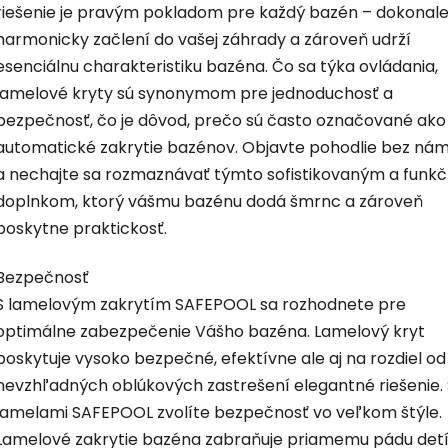
riešenie je pravým pokladom pre každý bazén – dokonale
harmonicky začlení do vašej záhrady a zároveň udrží
esenciálnu charakteristiku bazéna. Čo sa týka ovládania,
lamelové kryty sú synonymom pre jednoduchosť a
bezpečnosť, čo je dôvod, prečo sú často označované ako
automatické zakrytie bazénov. Objavte pohodlie bez ná
a nechajte sa rozmaznávať týmto sofistikovaným a funk
doplnkom, ktorý vášmu bazénu dodá šmrnc a zároveň
poskytne praktickosť.
Bezpečnosť
S lamelovým zakrytím SAFEPOOL sa rozhodnete pre
optimálne zabezpečenie Vášho bazéna. Lamelový kryt
poskytuje vysoko bezpečné, efektívne ale aj na rozdiel od
nevzhľadných oblúkových zastrešení elegantné riešenie. 
lamelami SAFEPOOL zvolíte bezpečnosť vo veľkom štýle.
Lamelové zakrytie bazéna zabraňuje priamemu pádu detí 