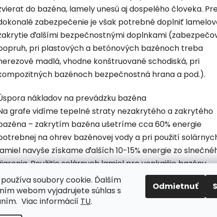
zvierat do bazéna, lamely unesú aj dospelého človeka. Pr
dokonalé zabezpečenie je však potrebné doplniť lamelov
zakrytie ďalšími bezpečnostnými doplnkami (zabezpečo
popruh, pri plastových a betónových bazénoch treba
nerezové madlá, vhodne konštruované schodiská, pri
kompozitných bazénoch bezpečnostná hrana a pod.).
Úspora nákladov na prevádzku bazéna
Na grafe vidíme tepelné straty nezakrytého a zakrytého
bazéna – zakrytím bazéna ušetríme cca 60% energie
potrebnej na ohrev bazénovej vody a pri použití solárnyc
lamiel navyše získame ďalších 10-15% energie zo slnečné
žiarenia. Použitie solárnych lamiel pre vonkajšie bazény
nahrádza zároveň komplikované pripojenie solárnych čl
používa soubory cookie. Ďalším
Odmietnuť
na ohrev bazénovej vody.
ím webom vyjadrujete súhlas s
aním. Viac informácií
TU
.