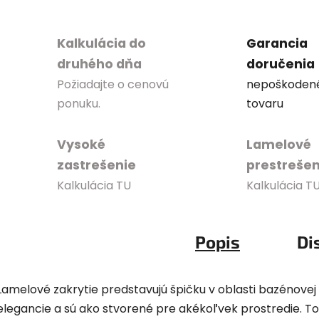
Kalkulácia do
Garancia
druhého dňa
doručenia
Požiadajte o cenovú
nepoškoden
ponuku.
tovaru
Vysoké
Lamelové
zastrešenie
prestrešen
Kalkulácia TU
Kalkulácia T
Popis
Di
Lamelové zakrytie predstavujú špičku v oblasti bazénovej
elegancie a sú ako stvorené pre akékoľvek prostredie. T