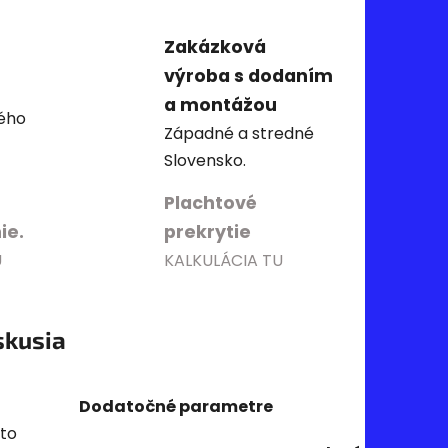
Zakázková
výroba s dodaním
a montážou
ého
Západné a stredné
Slovensko.
Plachtové
ie.
prekrytie
U
KALKULÁCIA TU
skusia
Dodatočné parametre
oto