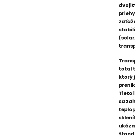
dvoji
prieh
zaťaže
stabi
(solar
transp
Trans
total 
ktorý 
prenik
Tieto 
sa zah
teplo 
sklení
ukázal
štand