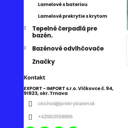
e
n
Lamelové s bateriou
e
Lamelové prekrytie s krytom
l
Tepelné čerpadlá pre
bazén.
Bazénové odvlhčovače
Značky
Kontakt
EXPORT - IMPORT s.r.o. Vlčkovce č. 94,
91923, okr. Trnava
obchod
@
prekrybazen.sk
+421903559986