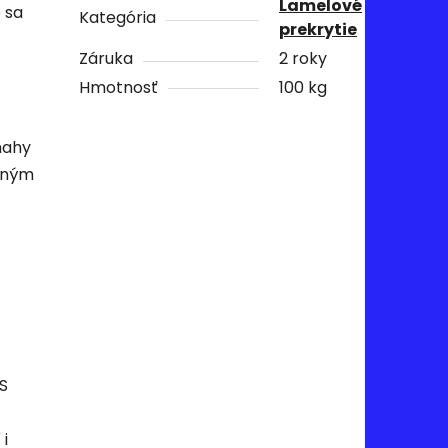
Lamelové
 sa
Kategória
prekrytie
Záruka
2 roky
Hmotnosť
100 kg
mahy
čným
S
i