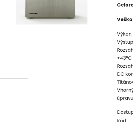
Celor
Veškos
Výkon 
Výstup
Rozsah
+43°C
Rozsah
DC kom
Titáno
Vhorný 
úpravu
Dostu
Kód: