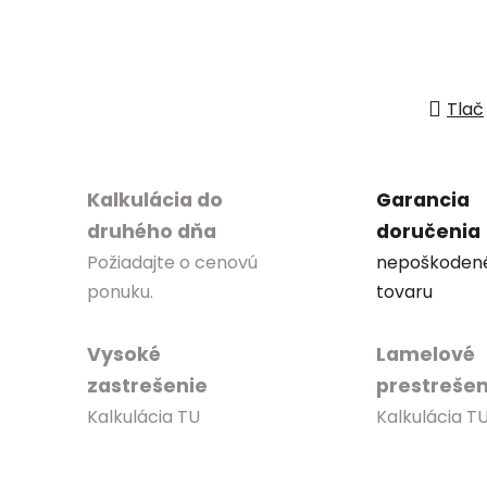
Tlač
Kalkulácia do
Garancia
druhého dňa
doručenia
Požiadajte o cenovú
nepoškoden
ponuku.
tovaru
Vysoké
Lamelové
zastrešenie
prestrešen
Kalkulácia TU
Kalkulácia T