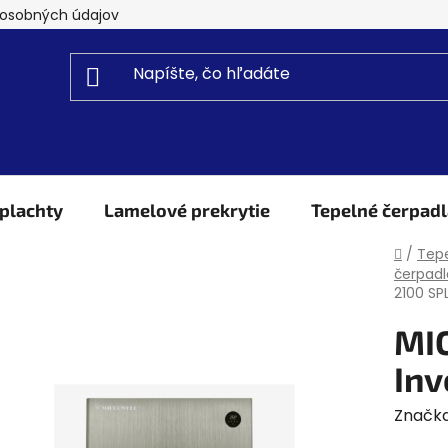
osobných údajov
plachty
Lamelové prekrytie
Tepelné čerpadl
Domo
/
Tepe
čerpadl
2100 SP
MI
Inv
Značk