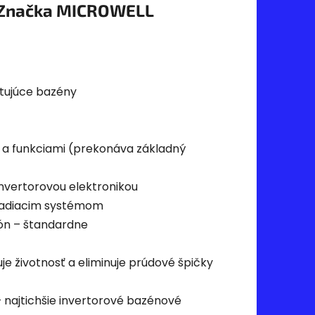
Značka
MICROWELL
stujúce bazény
 a funkciami (prekonáva základný
invertorovou elektronikou
riadiacim systémom
fón – štandardne
uje životnosť a eliminuje prúdové špičky
najtichšie invertorové bazénové