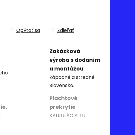
Opýtať sa
Zdieľať
Zakázková
výroba s dodaním
a montážou
ého
Západné a stredné
Slovensko.
Plachtové
ie.
prekrytie
U
KALKULÁCIA TU