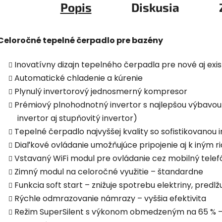
Popis
Diskusia
Celoročné tepelné čerpadlo pre bazény
Inovatívny dizajn tepelného čerpadla pre nové aj exi
Automatické chladenie a kúrenie
Plynulý invertorový jednosmerný kompresor
Prémiový plnohodnotný invertor s najlepšou výbavou
invertor aj stupňovitý invertor)
Tepelné čerpadlo najvyššej kvality so sofistikovanou 
Diaľkové ovládanie umožňujúce pripojenie aj k iným 
Vstavaný WiFi modul pre ovládanie cez mobilný tele
Zimný modul na celoročné využitie – štandardne
Funkcia soft start – znižuje spotrebu elektriny, predlž
Rýchle odmrazovanie námrazy – vyššia efektivita
Režim SuperSilent s výkonom obmedzeným na 65 % – 