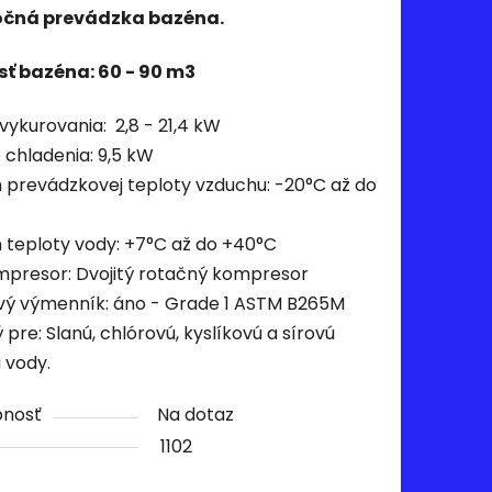
očná prevádzka bazéna.
ť bazéna: 60 - 90 m3
vykurovania: 2,8 - 21,4 kW
 chladenia: 9,5 kW
 prevádzkovej teploty vzduchu: -20°C až do
 teploty vody: +7°C až do +40°C
presor: Dvojitý rotačný kompresor
vý výmenník: áno - Grade 1 ASTM B265M
pre: Slanú, chlórovú, kyslíkovú a sírovú
 vody.
pnosť
Na dotaz
1102