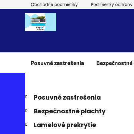
Prejsť
Obchodné podmienky
Podmienky ochrany 
na
obsah
Posuvné zastrešenia
Bezpečnostné 
B
Preskočiť
K
Posuvné zastrešenia
kategórie
a
o
t
č
Bezpečnostné plachty
e
n
g
Lamelové prekrytie
ý
ó
p
r