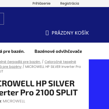
Prihlásenie
Registrácia
PRÁZDNY KOŠÍK
NÁKUPNÝ
KOŠÍK
á pre bazén.
Bazénové odvlhčovače
Obchod
v
lné čerpadlá pre bazén.
/
Celoročné tepelné
á pre bazény
/
MICROWELL HP SILVER Inverter Pro
LIT
CROWELL HP SILVER
erter Pro 2100 SPLIT
a:
MICROWELL