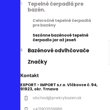
Tepelné čerpadlá pre
i
a
bazén.
e
n
e
Celoročné tepelné čerpadlá
l
pre bazény
Sezónne bazénové tepelné
čerpadlo jar až jeseň
Bazénové odvlhčovače
Značky
Kontakt
EXPORT - IMPORT s.r.o. Vlčkovce č. 94,
91923, okr. Trnava
obchod
@
prekrybazen.sk
+421903559986