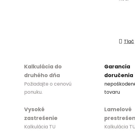
Tlač
Kalkulácia do
Garancia
druhého dňa
doručenia
Požiadajte o cenovú
nepoškoden
ponuku.
tovaru
Vysoké
Lamelové
zastrešenie
prestrešen
Kalkulácia TU
Kalkulácia T