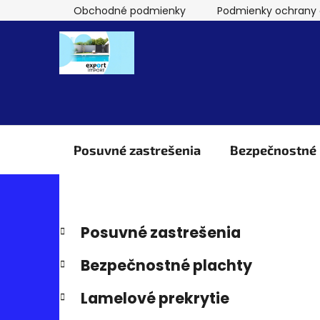
Prejsť
Obchodné podmienky
Podmienky ochrany 
na
obsah
Posuvné zastrešenia
Bezpečnostné 
B
Preskočiť
K
Posuvné zastrešenia
kategórie
a
o
t
č
Bezpečnostné plachty
e
n
g
Lamelové prekrytie
ý
ó
p
r