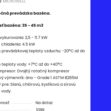
a:
MICROWELL
očná prevádzka bazéna.
ť bazéna: 35 - 45 m3
ykurovania: 2,5 - 11.7 kW
 chladenia: 4.5 kW
 prevádzkovej teploty vzduchu: -20°C až do
 teploty vody: +7°C až do +40°C
presor: Dvojitý rotačný kompresor
vý výmenník: áno - Grade 1 ASTM B265M
pre: Slanú, chlórovú, kyslíkovú a sírovú
 vody.
pnosť
Na dotaz
1099