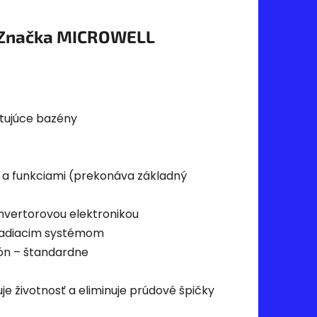
Značka
MICROWELL
stujúce bazény
 a funkciami (prekonáva základný
invertorovou elektronikou
riadiacim systémom
fón – štandardne
uje životnosť a eliminuje prúdové špičky