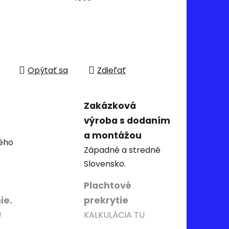
Opýtať sa
Zdieľať
Zakázková
výroba s dodaním
a montážou
ého
Západné a stredné
Slovensko.
Plachtové
ie.
prekrytie
U
KALKULÁCIA TU