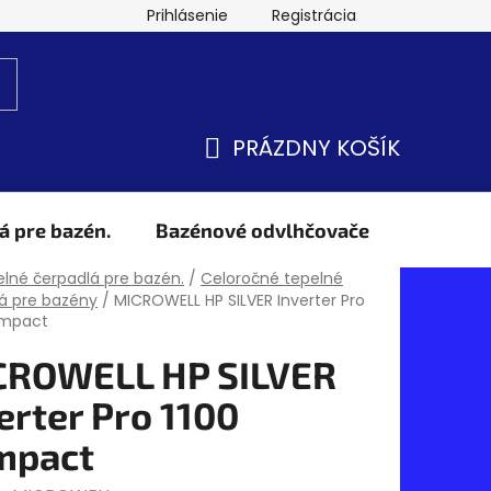
Prihlásenie
Registrácia
PRÁZDNY KOŠÍK
NÁKUPNÝ
KOŠÍK
á pre bazén.
Bazénové odvlhčovače
Obchod
v
lné čerpadlá pre bazén.
/
Celoročné tepelné
á pre bazény
/
MICROWELL HP SILVER Inverter Pro
ompact
CROWELL HP SILVER
erter Pro 1100
mpact