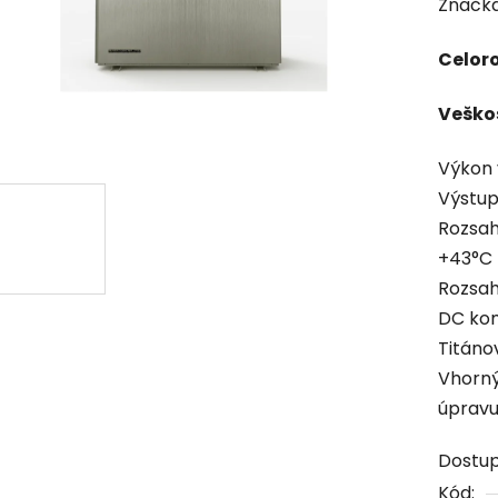
Značk
Celor
Veškos
Výkon v
Výstup
Rozsah
+43°C
Rozsah
DC kom
Titáno
Vhorný 
úpravu
Dostu
Kód: