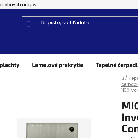
osobných údajov
plachty
Lamelové prekrytie
Tepelné čerpadl
Domo
/
Tepe
čerpadl
1100 C
MI
Inv
Co