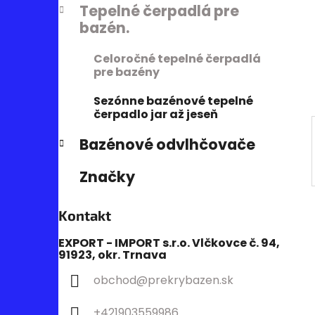
Tepelné čerpadlá pre
i
a
bazén.
e
n
e
Celoročné tepelné čerpadlá
l
pre bazény
Sezónne bazénové tepelné
čerpadlo jar až jeseň
Bazénové odvlhčovače
Značky
Kontakt
EXPORT - IMPORT s.r.o. Vlčkovce č. 94,
91923, okr. Trnava
obchod
@
prekrybazen.sk
+421903559986