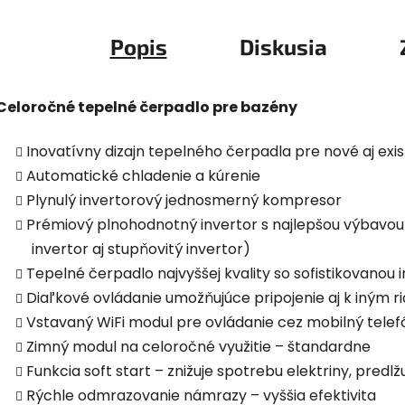
Popis
Diskusia
Celoročné tepelné čerpadlo pre bazény
Inovatívny dizajn tepelného čerpadla pre nové aj exi
Automatické chladenie a kúrenie
Plynulý invertorový jednosmerný kompresor
Prémiový plnohodnotný invertor s najlepšou výbavou
invertor aj stupňovitý invertor)
Tepelné čerpadlo najvyššej kvality so sofistikovanou 
Diaľkové ovládanie umožňujúce pripojenie aj k iným 
Vstavaný WiFi modul pre ovládanie cez mobilný tele
Zimný modul na celoročné využitie – štandardne
Funkcia soft start – znižuje spotrebu elektriny, predlž
Rýchle odmrazovanie námrazy – vyššia efektivita