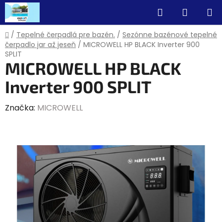
Prejsť
Hľadať
NÁKUP
na
obsah
KOŠÍK
Domov
/
Tepelné čerpadlá pre bazén.
/
Sezónne bazénové tepelné
čerpadlo jar až jeseň
/
MICROWELL HP BLACK Inverter 900
SPLIT
MICROWELL HP BLACK
Inverter 900 SPLIT
Značka:
MICROWELL