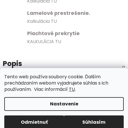
Kalkulácia TU
Lamelové prestrešenie.
Kalkulácia TU
Plachtové prekrytie
KALKULÁCIA TU
Popis
Tento web používa soubory cookie. Ďalším
Značka
MICROWELL
prechádzaním webom vyjadrujete súhlas s ich
používaním. Viac informácií
TU
.
Diskusia
Nastavenie
Z
Vytvoril Shoptet
á
Odmietnuť
Súhlasím
Copyright 2026
Export - Import s.r.o.
. Všetky práva