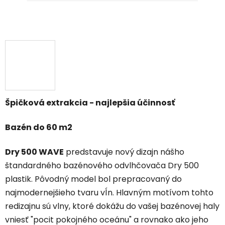
Špičková extrakcia - najlepšia účinnosť
Bazén do 60 m2
Dry 500 WAVE
predstavuje nový dizajn nášho
štandardného bazénového odvlhčovača Dry 500
plastik. Pôvodný model bol prepracovaný do
najmodernejšieho tvaru vĺn. Hlavným motívom tohto
redizajnu sú vlny, ktoré dokážu do vašej bazénovej haly
vniesť "pocit pokojného oceánu" a rovnako ako jeho