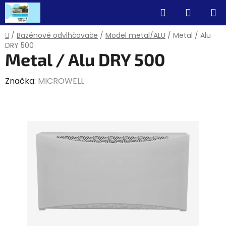
Prejsť
Hľadať
NÁKUP
na
obsah
KOŠÍK
Domov
/
Bazénové odvlhčovače
/
Model metal/ALU
/
Metal / Alu
DRY 500
Metal / Alu DRY 500
Značka:
MICROWELL